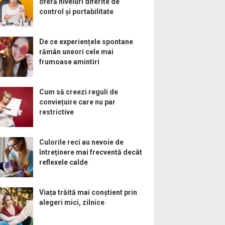
oferă niveluri diferite de
control și portabilitate
De ce experiențele spontane
rămân uneori cele mai
frumoase amintiri
Cum să creezi reguli de
conviețuire care nu par
restrictive
Culorile reci au nevoie de
întreținere mai frecventă decât
reflexele calde
Viața trăită mai conștient prin
alegeri mici, zilnice