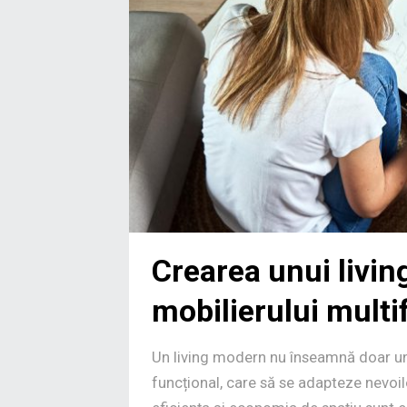
Crearea unui livin
mobilierului multi
Un living modern nu înseamnă doar un de
funcțional, care să se adapteze nevoilor