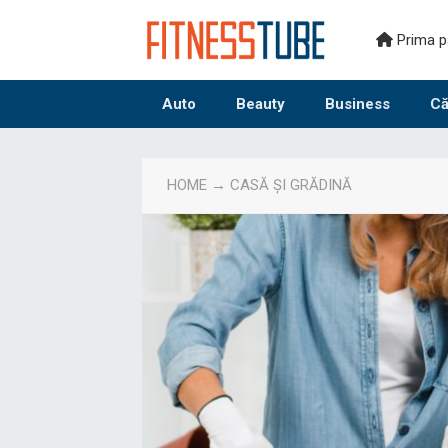
Prima p
Auto
Beauty
Business
Că
HOME
→ CASĂ ȘI GRĂDINĂ