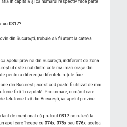
e află în capitală și că numărul respectiv face parte
p cu 0317?
ovin din București, trebuie să fii atent la câteva
 că apelul provine din București, indiferent de zona
ureștiul este unul dintre cele mai mari orașe din
e pentru a diferenția diferitele rețele fixe.
one din București, acest cod poate fi utilizat de mai
efonie fixă în capitală. Prin urmare, numărul care
e telefonie fixă din București, iar apelul provine
rtant de menționat că prefixul
0317
se referă la
 un apel care începe cu
074x
,
075x
sau
076x
, acelea