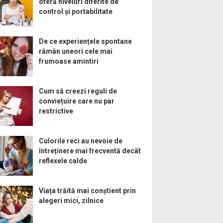
oferă niveluri diferite de
control și portabilitate
De ce experiențele spontane
rămân uneori cele mai
frumoase amintiri
Cum să creezi reguli de
conviețuire care nu par
restrictive
Culorile reci au nevoie de
întreținere mai frecventă decât
reflexele calde
Viața trăită mai conștient prin
alegeri mici, zilnice