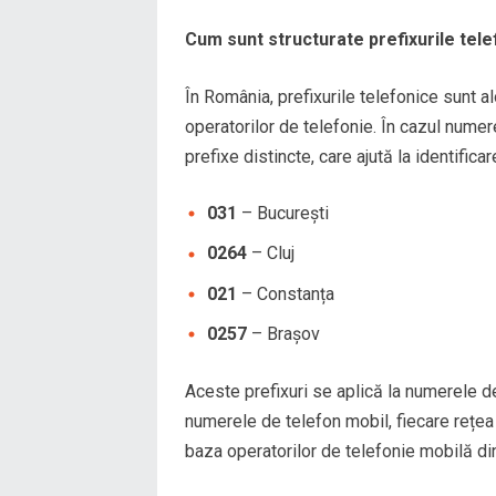
Cum sunt structurate prefixurile tel
În România, prefixurile telefonice sunt a
operatorilor de telefonie. În cazul numere
prefixe distincte, care ajută la identific
031
– București
0264
– Cluj
021
– Constanța
0257
– Brașov
Aceste prefixuri se aplică la numerele d
numerele de telefon mobil, fiecare rețea a
baza operatorilor de telefonie mobilă d