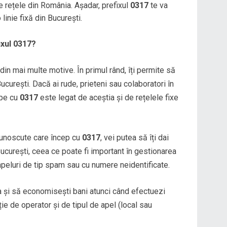
 rețele din România. Așadar, prefixul
0317
te va
 linie fixă din București.
ixul 0317?
din mai multe motive. În primul rând, îți permite să
București. Dacă ai rude, prieteni sau colaboratori în
epe cu
0317
este legat de aceștia și de rețelele fixe
unoscute care încep cu
0317
, vei putea să îți dai
ucurești, ceea ce poate fi important în gestionarea
 apeluri de tip spam sau cu numere neidentificate.
a și să economisești bani atunci când efectuezi
ie de operator și de tipul de apel (local sau