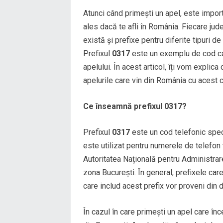
Atunci când primești un apel, este import
ales dacă te afli în România. Fiecare jude
există și prefixe pentru diferite tipuri d
Prefixul
0317
este un exemplu de cod ca
apelului. În acest articol, îți vom explica
apelurile care vin din România cu acest 
Ce înseamnă prefixul 0317?
Prefixul
0317
este un cod telefonic spec
este utilizat pentru numerele de telefon
Autoritatea Națională pentru Administra
zona București. În general, prefixele car
care includ acest prefix vor proveni din di
În cazul în care primești un apel care în