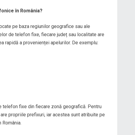
efonice în România?
locate pe baza regiunilor geografice sau ale
lor de telefon fixe, fiecare județ sau localitate are
area rapidă a provenienței apelurilor. De exemplu:
e telefon fixe din fiecare zonă geografică. Pentru
re propriile prefixuri, iar acestea sunt atribuite pe
in România.