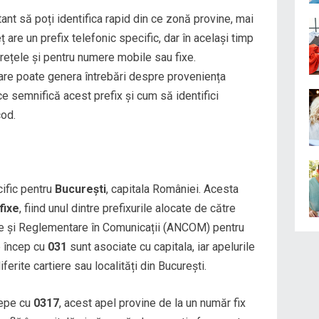
ant să poți identifica rapid din ce zonă provine, mai
ț are un prefix telefonic specific, dar în același timp
e rețele și pentru numere mobile sau fixe.
re poate genera întrebări despre proveniența
 ce semnifică acest prefix și cum să identifici
cod.
ific pentru
București
, capitala României. Acesta
fixe
, fiind unul dintre prefixurile alocate de către
re și Reglementare în Comunicații (ANCOM) pentru
e încep cu
031
sunt asociate cu capitala, iar apelurile
ferite cartiere sau localități din București.
cepe cu
0317
, acest apel provine de la un număr fix