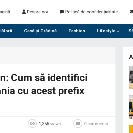
agină
Despre noi
Politică de confidențialitate
lătorii
Casă și Grădină
Fashion
Lifestyle
S
A
n: Cum să identifici
nia cu acest prefix
1,355
views
0
comments