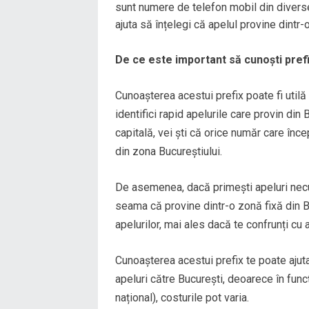
sunt numere de telefon mobil din diverse
ajuta să înțelegi că apelul provine dintr-o
De ce este important să cunoști pref
Cunoașterea acestui prefix poate fi utilă 
identifici rapid apelurile care provin din 
capitală, vei ști că orice număr care înc
din zona Bucureștiului.
De asemenea, dacă primești apeluri nec
seama că provine dintr-o zonă fixă din B
apelurilor, mai ales dacă te confrunți cu
Cunoașterea acestui prefix te poate ajut
apeluri către București, deoarece în funcț
național), costurile pot varia.