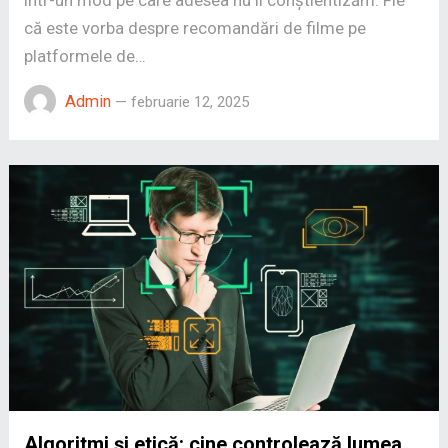
că este vorba despre recomandări de filme pe
platformele de…
Admin
—
februarie 12, 2025
Algoritmi și etică: cine controlează lumea