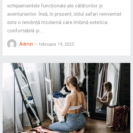
echipamentele funcționale ale călătorilor și
aventurierilor. Însă, în prezent, stilul safari reinventat
este o tendință modernă care îmbină estetica
confortabilă și…
Admin
—
februarie 19, 2025