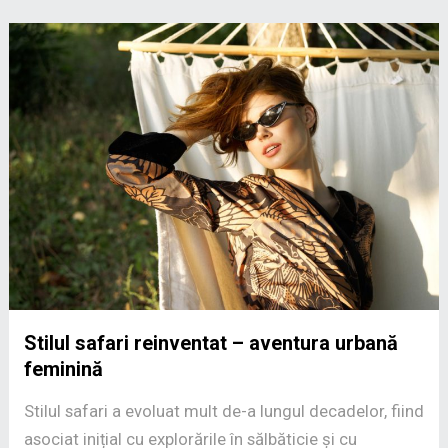
Stilul safari reinventat – aventura urbană
feminină
Stilul safari a evoluat mult de-a lungul decadelor, fiind
asociat inițial cu explorările în sălbăticie și cu