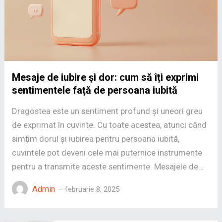
Mesaje de iubire și dor: cum să îți exprimi
sentimentele față de persoana iubită
Dragostea este un sentiment profund și uneori greu
de exprimat în cuvinte. Cu toate acestea, atunci când
simțim dorul și iubirea pentru persoana iubită,
cuvintele pot deveni cele mai puternice instrumente
pentru a transmite aceste sentimente. Mesajele de…
Admin
—
februarie 8, 2025