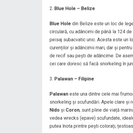
Blue Hole – Belize
Blue Hole
din Belize este un loc de leg
circulară, cu adâncimi de până la 124 de m
peisaj subacvatic unic. Acesta este un lo
curenților și adâncimii mari, dar și pentr
de recif sau pești de adâncime. De asem
cei care doresc să facă snorkeling în juru
Palawan – Filipine
Palawan
este una dintre cele mai frumoas
snorkeling și scufundări. Apele clare și re
Nido
și
Coron
, sunt pline de viață marin
vedea wrecks (epave) scufundate, ideale
putea înota printre pești colorați, țestoa