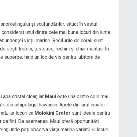
norkelingului și scufundărilor, situat în vestul
considerat unul dintre cele mai bune locuri din lume
 abundenței vieții marine. Recifurile de corali sunt
e pești tropici, țestoase, rechini și chiar mantas. În
e superbe, fiind un loc de vis pentru iubitorii de
 apa cristal clear, iar
Maui
este una dintre cele mai
ri din arhipelagul hawaiian. Apele din jurul insulei
ină, iar locuri ca
Molokini Crater
sunt ideale pentru
iar delfini. De asemenea, Maui oferă oportunități
elor, unde poți observa viața marină variată și locuri