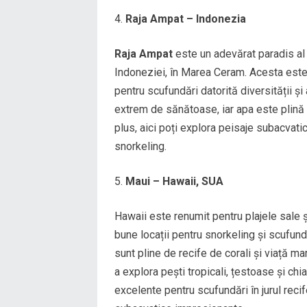
Raja Ampat – Indonezia
Raja Ampat
este un adevărat paradis al s
Indoneziei, în Marea Ceram. Acesta este 
pentru scufundări datorită diversității și
extrem de sănătoase, iar apa este plină d
plus, aici poți explora peisaje subacvatic
snorkeling.
Maui – Hawaii, SUA
Hawaii este renumit pentru plajele sale și
bune locații pentru snorkeling și scufundă
sunt pline de recife de corali și viață mar
a explora pești tropicali, țestoase și ch
excelente pentru scufundări în jurul recif