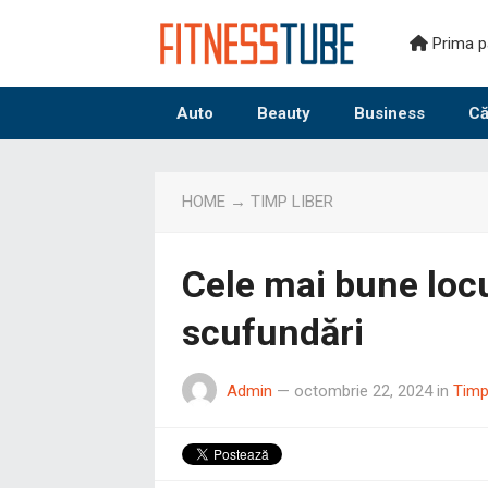
Prima p
Auto
Beauty
Business
Că
HOME
→
TIMP LIBER
Cele mai bune locu
scufundări
Admin
—
octombrie 22, 2024
in
Timp