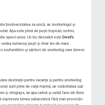
ru biodiversitatea sa unică, iar snorkelingul și
itat. Apa este plină de pești tropicali, rechini,
alte specii unice. Un loc deosebit este
Devil’s
 vedea numeroși pești și chiar leii de mare.
u scufundători și iubitorii de snorkeling care doresc
lare destinații pentru vacanțe și pentru snorkeling.
orali sunt pline de viață marină, iar vizibilitatea sub
ini și stingrays, iar apa calmă și caldă face din Bora
să exploreze lumea subacvatică fără mari provocări.