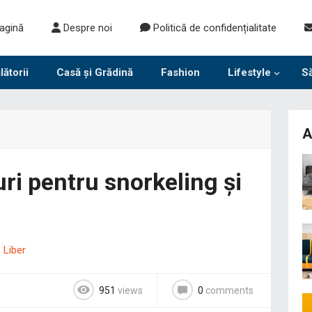
agină
Despre noi
Politică de confidențialitate
lătorii
Casă și Grădină
Fashion
Lifestyle
S
A
ri pentru snorkeling și
 Liber
951
views
0
comments