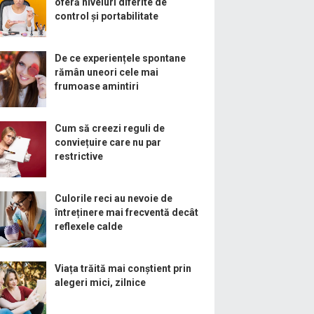
oferă niveluri diferite de
control și portabilitate
De ce experiențele spontane
rămân uneori cele mai
frumoase amintiri
Cum să creezi reguli de
conviețuire care nu par
restrictive
Culorile reci au nevoie de
întreținere mai frecventă decât
reflexele calde
Viața trăită mai conștient prin
alegeri mici, zilnice