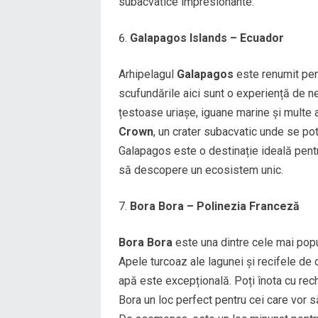
subacvatice impresionante.
Galapagos Islands – Ecuador
Arhipelagul
Galapagos
este renumit pent
scufundările aici sunt o experiență de neu
țestoase uriașe, iguane marine și multe 
Crown
, un crater subacvatic unde se pot
Galapagos este o destinație ideală pentr
să descopere un ecosistem unic.
Bora Bora – Polinezia Franceză
Bora Bora
este una dintre cele mai popu
Apele turcoaz ale lagunei și recifele de c
apă este excepțională. Poți înota cu rech
Bora un loc perfect pentru cei care vor 