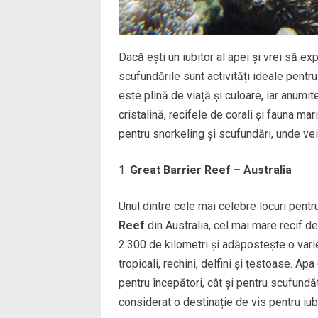
Dacă ești un iubitor al apei și vrei să e
scufundările sunt activități ideale pent
este plină de viață și culoare, iar anumit
cristalină, recifele de corali și fauna ma
pentru snorkeling și scufundări, unde ve
Great Barrier Reef – Australia
Unul dintre cele mai celebre locuri pent
Reef
din Australia, cel mai mare recif d
2.300 de kilometri și adăpostește o varie
tropicali, rechini, delfini și țestoase. Apa
pentru începători, cât și pentru scufundă
considerat o destinație de vis pentru iubi