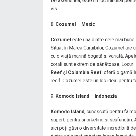
De asemenea, este un loc minunat pentru 
vis.
Cozumel – Mexic
Cozumel
este una dintre cele mai bune l
Situat în Marea Caraibilor, Cozumel are u
cu o viață marină bogată și variată. Apele
corali sunt extrem de sănătoase. Locuri 
Reef
și
Columbia Reef
, oferă o gamă la
recif. Cozumel este un loc ideal pentru to
Komodo Island – Indonezia
Komodo Island
, cunoscută pentru faim
superb pentru snorkeling și scufundări. Ap
aici poți găsi o diversitate incredibilă d