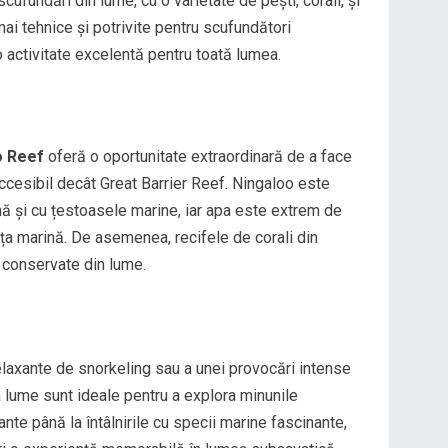
ufundări din lume, cu o varietate de pești, corali, și
mai tehnice și potrivite pentru scufundători
o activitate excelentă pentru toată lumea.
o Reef
oferă o oportunitate extraordinară de a face
accesibil decât Great Barrier Reef. Ningaloo este
lenă și cu țestoasele marine, iar apa este extrem de
iața marină. De asemenea, recifele de corali din
 conservate din lume.
relaxante de snorkeling sau a unei provocări intense
a lume sunt ideale pentru a explora minunile
ante până la întâlnirile cu specii marine fascinante,