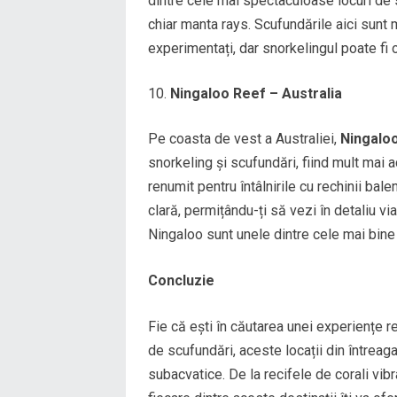
dintre cele mai spectaculoase locuri de sc
chiar manta rays. Scufundările aici sunt 
experimentați, dar snorkelingul poate fi 
Ningaloo Reef – Australia
Pe coasta de vest a Australiei,
Ningalo
snorkeling și scufundări, fiind mult mai 
renumit pentru întâlnirile cu rechinii ba
clară, permițându-ți să vezi în detaliu v
Ningaloo sunt unele dintre cele mai bine
Concluzie
Fie că ești în căutarea unei experiențe 
de scufundări, aceste locații din întreag
subacvatice. De la recifele de corali vibr