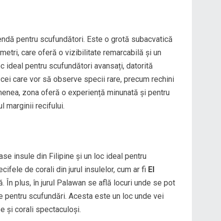
endă pentru scufundători. Este o grotă subacvatică
etri, care oferă o vizibilitate remarcabilă și un
c ideal pentru scufundători avansați, datorită
u cei care vor să observe specii rare, precum rechini
enea, zona oferă o experiență minunată și pentru
l marginii recifului.
e insule din Filipine și un loc ideal pentru
cifele de corali din jurul insulelor, cum ar fi
El
ă. În plus, în jurul Palawan se află locuri unde se pot
 pentru scufundări. Acesta este un loc unde vei
se și corali spectaculoși.