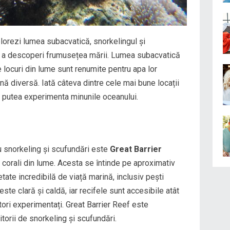
xplorezi lumea subacvatică, snorkelingul și
ru a descoperi frumusețea mării. Lumea subacvatică
e locuri din lume sunt renumite pentru apa lor
rină diversă. Iată câteva dintre cele mai bune locații
i putea experimenta minunile oceanului.
ru snorkeling și scufundări este
Great Barrier
e corali din lume. Acesta se întinde pe aproximativ
tate incredibilă de viață marină, inclusiv pești
 este clară și caldă, iar recifele sunt accesibile atât
tori experimentați. Great Barrier Reef este
torii de snorkeling și scufundări.