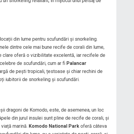
un snorkeling relaxant, în mijlocul unui peisaj de
ocații din lume pentru scufundări și snorkeling.
nele dintre cele mai bune recife de corali din lume,
 clare oferă o vizibilitate excelentă, iar recifele de
celebre de scufundări, cum ar fi
Palancar
rgă de pești tropicali, țestoase și chiar rechini de
ți iubitorii de snorkeling și scufundări.
oșii dragoni de Komodo, este, de asemenea, un loc
ele din jurul insulei sunt pline de recife de corali, și
e viață marină.
Komodo National Park
oferă câteva