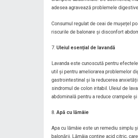
adesea agravează problemele digestive
Consumul regulat de ceai de mușețel poa
riscurile de balonare și disconfort abdom
Uleiul esențial de lavandă
Lavanda este cunoscută pentru efectele s
util și pentru ameliorarea problemelor di
gastrointestinal și la reducerea anxietăți
sindromul de colon iritabil. Uleiul de lav
abdominală pentru a reduce crampele și 
Apă cu lămâie
Apa cu lămâie este un remediu simplu și 
balonării. Lămâia conține acid citric, care