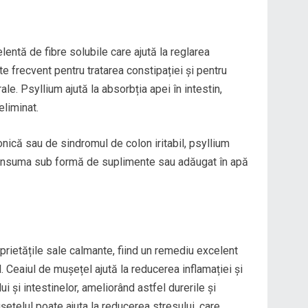
entă de fibre solubile care ajută la reglarea
ite frecvent pentru tratarea constipației și pentru
le. Psyllium ajută la absorbția apei în intestin,
liminat.
nică sau de sindromul de colon iritabil, psyllium
 consuma sub formă de suplimente sau adăugat în apă
rietățile sale calmante, fiind un remediu excelent
. Ceaiul de mușețel ajută la reducerea inflamației și
i și intestinelor, ameliorând astfel durerile și
elul poate ajuta la reducerea stresului, care