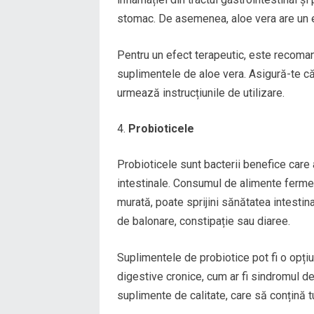
stomac. De asemenea, aloe vera are un efe
Pentru un efect terapeutic, este recoman
suplimentele de aloe vera. Asigură-te că
urmează instrucțiunile de utilizare.
Probioticele
Probioticele sunt bacterii benefice care 
intestinale. Consumul de alimente fermenta
murată, poate sprijini sănătatea intesti
de balonare, constipație sau diaree.
Suplimentele de probiotice pot fi o opțiu
digestive cronice, cum ar fi sindromul de 
suplimente de calitate, care să conțină t