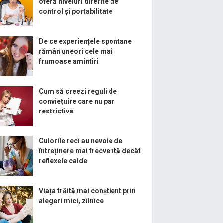
oferă niveluri diferite de
control și portabilitate
De ce experiențele spontane
rămân uneori cele mai
frumoase amintiri
Cum să creezi reguli de
conviețuire care nu par
restrictive
Culorile reci au nevoie de
întreținere mai frecventă decât
reflexele calde
Viața trăită mai conștient prin
alegeri mici, zilnice