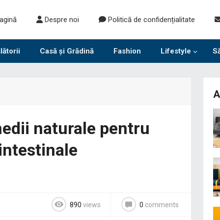
agină
Despre noi
Politică de confidențialitate
lătorii
Casă și Grădină
Fashion
Lifestyle
S
A
edii naturale pentru
intestinale
e
890
views
0
comments