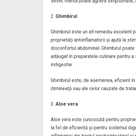
sever, menta poate agrava simptomele, 
Ghimbirul
Ghimbirul este un alt remediu excelent p
proprietăți antiinflamatorii și ajută la st
disconfortul abdominal. Ghimbirul poate
adăugat în preparatele culinare pentru a 
indigestie.
Ghimbirul este, de asemenea, eficient în r
dimineață sau ale celor cauzate de trat
Aloe vera
Aloe vera este cunoscută pentru proprietă
la fel de eficientă și pentru sistemul dig
inflamației din tractul gastrointestinal ș