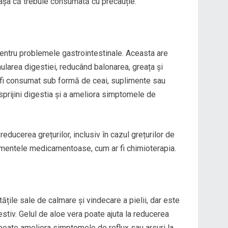
așa că trebuie consumată cu precauție.
entru problemele gastrointestinale. Aceasta are
imularea digestiei, reducând balonarea, greața și
 fi consumat sub formă de ceai, suplimente sau
sprijini digestia și a ameliora simptomele de
educerea grețurilor, inclusiv în cazul grețurilor de
amentele medicamentoase, cum ar fi chimioterapia.
țile sale de calmare și vindecare a pielii, dar este
estiv. Gelul de aloe vera poate ajuta la reducerea
i poate ameliora simptomele de reflux sau arsuri la