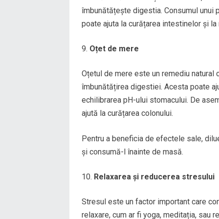
îmbunătățește digestia. Consumul unui p
poate ajuta la curățarea intestinelor și la
Oțet de mere
Oțetul de mere este un remediu natural ca
îmbunătățirea digestiei. Acesta poate aju
echilibrarea pH-ului stomacului. De ase
ajută la curățarea colonului.
Pentru a beneficia de efectele sale, dil
și consumă-l înainte de masă.
Relaxarea și reducerea stresului
Stresul este un factor important care con
relaxare, cum ar fi yoga, meditația, sau r