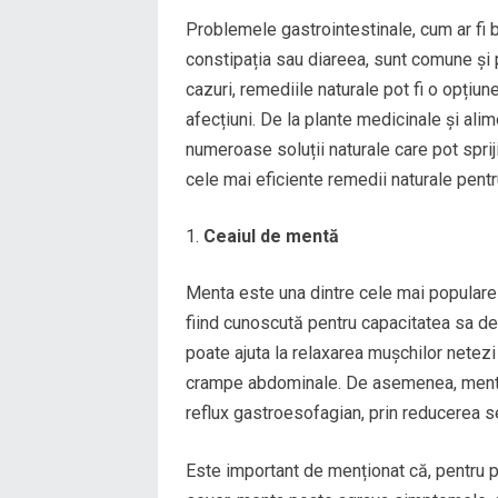
Problemele gastrointestinale, cum ar fi b
constipația sau diareea, sunt comune și po
cazuri, remediile naturale pot fi o opțiu
afecțiuni. De la plante medicinale și ali
numeroase soluții naturale care pot sprij
cele mai eficiente remedii naturale pent
Ceaiul de mentă
Menta este una dintre cele mai populare
fiind cunoscută pentru capacitatea sa de
poate ajuta la relaxarea mușchilor netezi
crampe abdominale. De asemenea, menta
reflux gastroesofagian, prin reducerea se
Este important de menționat că, pentru 