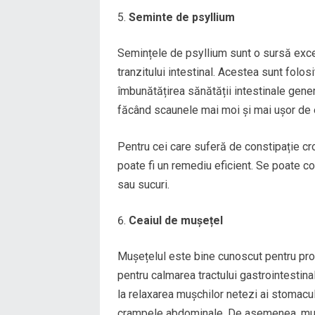
Seminte de psyllium
Semințele de psyllium sunt o sursă excel
tranzitului intestinal. Acestea sunt folos
îmbunătățirea sănătății intestinale genera
făcând scaunele mai moi și mai ușor de e
Pentru cei care suferă de constipație cro
poate fi un remediu eficient. Se poate
sau sucuri.
Ceaiul de mușețel
Mușețelul este bine cunoscut pentru prop
pentru calmarea tractului gastrointestinal
la relaxarea mușchilor netezi ai stomaculu
crampele abdominale. De asemenea, mușeț