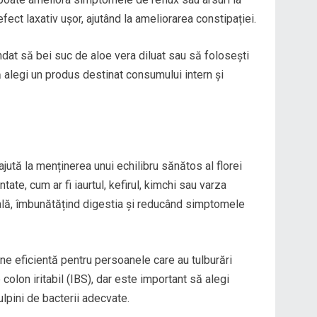
ct laxativ ușor, ajutând la ameliorarea constipației.
dat să bei suc de aloe vera diluat sau să folosești
 alegi un produs destinat consumului intern și
ajută la menținerea unui echilibru sănătos al florei
te, cum ar fi iaurtul, kefirul, kimchi sau varza
nală, îmbunătățind digestia și reducând simptomele
ne eficientă pentru persoanele care au tulburări
colon iritabil (IBS), dar este important să alegi
ulpini de bacterii adecvate.