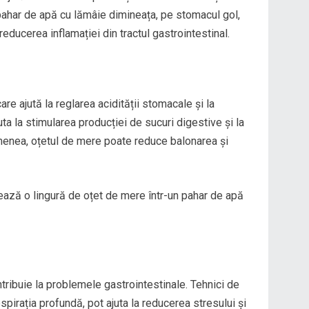
ahar de apă cu lămâie dimineața, pe stomacul gol,
 reducerea inflamației din tractul gastrointestinal.
re ajută la reglarea acidității stomacale și la
ta la stimularea producției de sucuri digestive și la
menea, oțetul de mere poate reduce balonarea și
uează o lingură de oțet de mere într-un pahar de apă
tribuie la problemele gastrointestinale. Tehnici de
espirația profundă, pot ajuta la reducerea stresului și