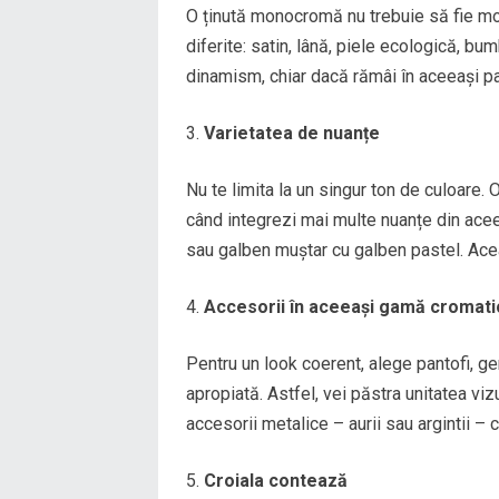
O ținută monocromă nu trebuie să fie mo
diferite: satin, lână, piele ecologică, bu
dinamism, chiar dacă rămâi în aceeași p
Varietatea de nuanțe
Nu te limita la un singur ton de culoare.
când integrezi mai multe nuanțe din ace
sau galben muștar cu galben pastel. Aceas
Accesorii în aceeași gamă cromati
Pentru un look coerent, alege pantofi, gen
apropiată. Astfel, vei păstra unitatea vi
accesorii metalice – aurii sau argintii – 
Croiala contează