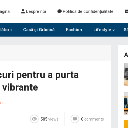
agină
Despre noi
Politică de confidențialitate
lătorii
Casă și Grădină
Fashion
Lifestyle
S
A
uri pentru a purta
 vibrante
on
585
views
0
comments