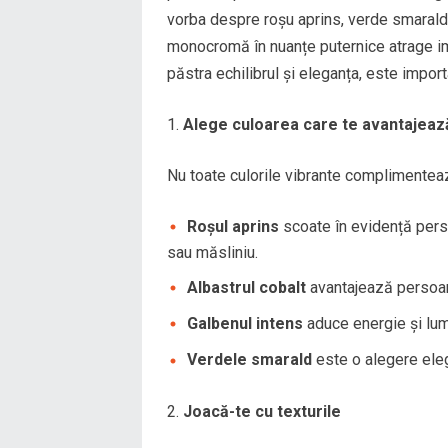
vorba despre roșu aprins, verde smarald,
monocromă în nuanțe puternice atrage ime
păstra echilibrul și eleganța, este import
Alege culoarea care te avantajeaz
Nu toate culorile vibrante complimentează
Roșul aprins
scoate în evidență perso
sau măsliniu.
Albastrul cobalt
avantajează persoane
Galbenul intens
aduce energie și lumi
Verdele smarald
este o alegere eleg
Joacă-te cu texturile