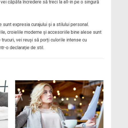
vei căpăta încredere să treci la all-in pe o singură
unt expresia curajului și a stilului personal.
rile, croielile moderne și accesoriile bine alese sunt
rucuri, vei reuși să porți culorile intense cu
tr-o declarație de stil.