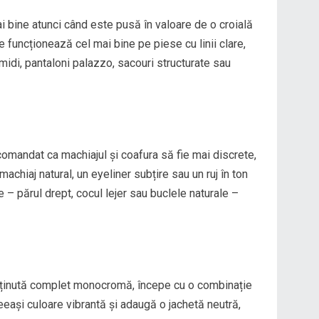
i bine atunci când este pusă în valoare de o croială
funcționează cel mai bine pe piese cu linii clare,
midi, pantaloni palazzo, sacouri structurate sau
ecomandat ca machiajul și coafura să fie mai discrete,
machiaj natural, un eyeliner subțire sau un ruj în ton
e – părul drept, cocul lejer sau buclele naturale –
 o ținută complet monocromă, începe cu o combinație
eeași culoare vibrantă și adaugă o jachetă neutră,