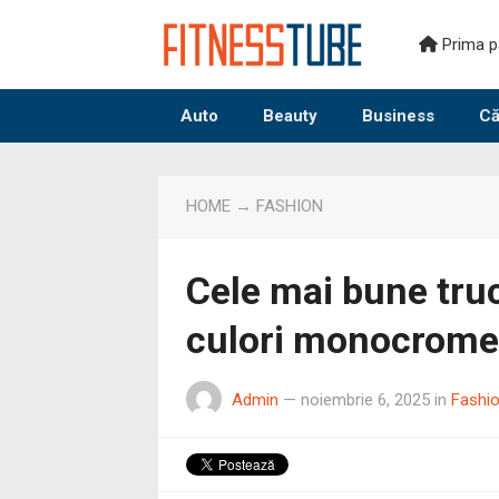
Prima p
Auto
Beauty
Business
Că
HOME
→
FASHION
Cele mai bune truc
culori monocrome
Admin
—
noiembrie 6, 2025
in
Fashi