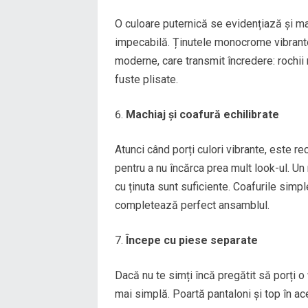
O culoare puternică se evidențiază și ma
impecabilă. Ținutele monocrome vibrante 
moderne, care transmit încredere: rochii 
fuste plisate.
Machiaj și coafură echilibrate
Atunci când porți culori vibrante, este r
pentru a nu încărca prea mult look-ul. Un 
cu ținuta sunt suficiente. Coafurile simpl
completează perfect ansamblul.
Începe cu piese separate
Dacă nu te simți încă pregătit să porți
mai simplă. Poartă pantaloni și top în ac