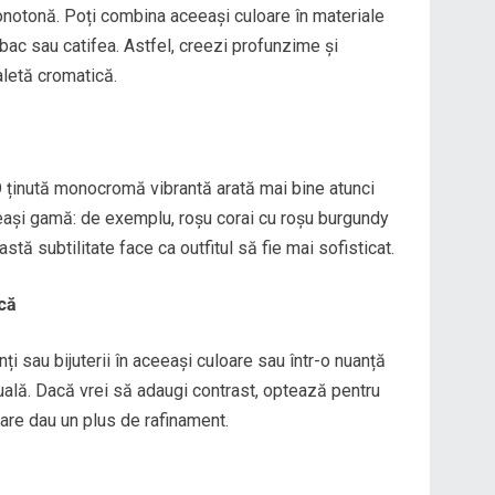
notonă. Poți combina aceeași culoare în materiale
mbac sau catifea. Astfel, creezi profunzime și
aletă cromatică.
 O ținută monocromă vibrantă arată mai bine atunci
eași gamă: de exemplu, roșu corai cu roșu burgundy
tă subtilitate face ca outfitul să fie mai sofisticat.
că
ți sau bijuterii în aceeași culoare sau într-o nuanță
zuală. Dacă vrei să adaugi contrast, optează pentru
care dau un plus de rafinament.