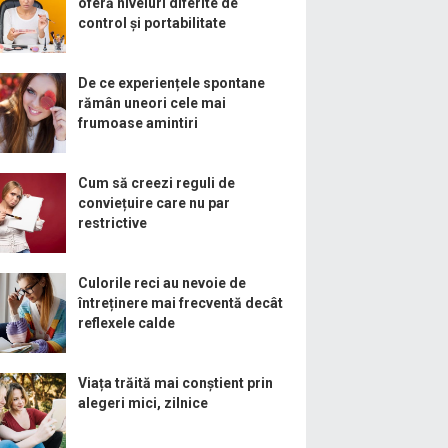
oferă niveluri diferite de
control și portabilitate
De ce experiențele spontane
rămân uneori cele mai
frumoase amintiri
Cum să creezi reguli de
conviețuire care nu par
restrictive
Culorile reci au nevoie de
întreținere mai frecventă decât
reflexele calde
Viața trăită mai conștient prin
alegeri mici, zilnice