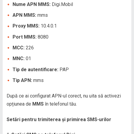
Nume APN MMS:
Digi.Mobil
APN MMS:
mms
Proxy MMS:
10.4.0.1
Port MMS:
8080
MCC:
226
MNC:
01
Tip de autentificare:
PAP
Tip APN:
mms
După ce ai configurat APN-ul corect, nu uita să activezi
opțiunea de
MMS
în telefonul tău.
Setări pentru trimiterea și primirea SMS-urilor