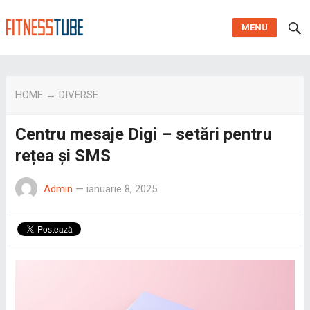
MENU
HOME
→
DIVERSE
Centru mesaje Digi – setări pentru
rețea și SMS
Admin
—
ianuarie 8, 2025