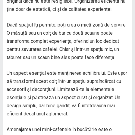
original dacă nu este resigilabil. Organizarea eficientă nu
ține doar de estetică, ci și de calitatea experienței.
Dacă spațiul îți permite, poți crea o mică zonă de servire.
O măsuță sau un colț de bar cu două scaune poate
transforma complet experiența, oferind un loc dedicat
pentru savurarea cafelei. Chiar și într-un spațiu mic, un
taburet sau un scaun bine ales poate face diferența.
Un aspect esențial este menținerea echilibrului. Este ușor
să transformi acest colț într-un spațiu supraîncărcat cu
accesorii și decorațiuni. Limitează-te la elementele
esențiale și păstrează un aspect curat și organizat. Un
design simplu, dar bine gândit, va fi întotdeauna mai
eficient decât unul aglomerat.
Amenajarea unei mini-cafenele în bucătărie este o