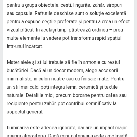
pentru a grupa obiectele: cești, lingurițe, zahăr, siropuri
sau capsule. Rafturile deschise sunt o soluție excelentă
pentru a expune ceștile preferate și pentru a crea un efect
vizual plăcut. În același timp, păstrează ordinea – prea
multe elemente la vedere pot transforma rapid spațiul
într-unul încărcat.
Materialele și stilul trebuie să fie în armonie cu restul
bucătăriei. Dacă ai un decor modern, alege accesorii
minimaliste, în culori neutre sau cu finisaje mate. Pentru
un stil mai cald, poți integra lemn, ceramică și textile
naturale. Detaliile mici, precum borcane pentru cafea sau
recipiente pentru zahăr, pot contribui semnificativ la
aspectul general.
Iluminarea este adesea ignorată, dar are un impact major
asupra atmosferei. Dacă mini-cafeneaua este amplasată