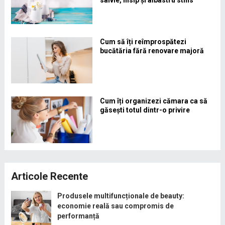
salvie, nisip și albastru stins
Cum să îți reîmprospătezi
bucătăria fără renovare majoră
Cum îți organizezi cămara ca să
găsești totul dintr-o privire
Articole Recente
Produsele multifuncționale de beauty:
economie reală sau compromis de
performanță