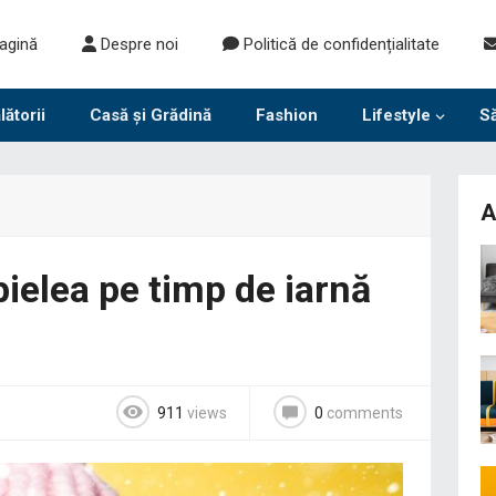
agină
Despre noi
Politică de confidențialitate
lătorii
Casă și Grădină
Fashion
Lifestyle
S
A
 pielea pe timp de iarnă
911
views
0
comments