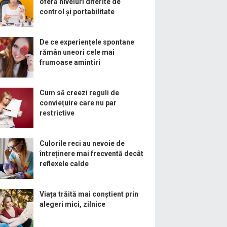
oferă niveluri diferite de
control și portabilitate
De ce experiențele spontane
rămân uneori cele mai
frumoase amintiri
Cum să creezi reguli de
conviețuire care nu par
restrictive
Culorile reci au nevoie de
întreținere mai frecventă decât
reflexele calde
Viața trăită mai conștient prin
alegeri mici, zilnice