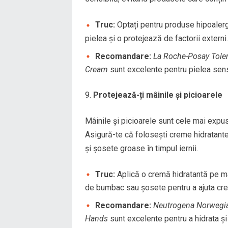
Truc:
Optați pentru produse hipoalerg
pielea și o protejează de factorii externi.
Recomandare:
La Roche-Posay Toler
Cream
sunt excelente pentru pielea sensib
Protejează-ți mâinile și picioarele
Mâinile și picioarele sunt cele mai expus
Asigură-te că folosești creme hidratante
și șosete groase în timpul iernii.
Truc:
Aplică o cremă hidratantă pe mâi
de bumbac sau șosete pentru a ajuta cre
Recomandare:
Neutrogena Norwegi
Hands
sunt excelente pentru a hidrata și 