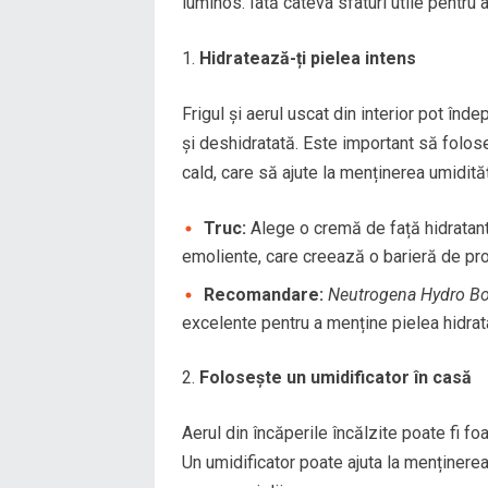
luminos. Iată câteva sfaturi utile pentru a
Hidratează-ți pielea intens
Frigul și aerul uscat din interior pot în
și deshidratată. Este important să folos
cald, care să ajute la menținerea umidități
Truc:
Alege o cremă de față hidratantă
emoliente, care creează o barieră de prote
Recomandare:
Neutrogena Hydro Bo
excelente pentru a menține pielea hidratat
Folosește un umidificator în casă
Aerul din încăperile încălzite poate fi fo
Un umidificator poate ajuta la menținerea