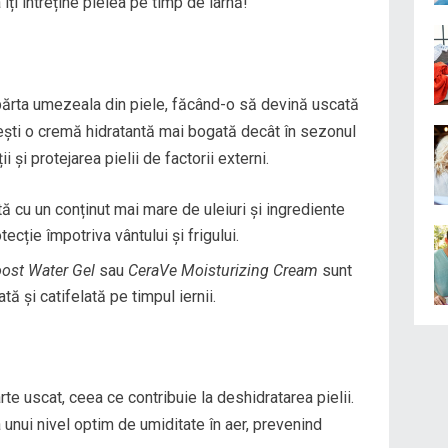
 îți întreține pielea pe timp de iarnă!
depărta umezeala din piele, făcând-o să devină uscată
ești o cremă hidratantă mai bogată decât în sezonul
i și protejarea pielii de factorii externi.
 cu un conținut mai mare de uleiuri și ingrediente
cție împotriva vântului și frigului.
ost Water Gel
sau
CeraVe Moisturizing Cream
sunt
ă și catifelată pe timpul iernii.
arte uscat, ceea ce contribuie la deshidratarea pielii.
 unui nivel optim de umiditate în aer, prevenind