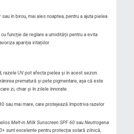
 sau în birou, mai ales noaptea, pentru a ajuta pielea
cu funcție de reglare a umidității pentru a evita
riza apariția iritațiilor.
, razele UV pot afecta pielea și în acest sezon.
ânirea prematură și pete pigmentare, așa că este
are zi, chiar și în zilele înnorate.
0 sau mai mare, care protejează împotriva razelor
elios Melt-in Milk Sunscreen SPF 60
sau
Neutrogena
00+
sunt excelente pentru protecția solară zilnică,