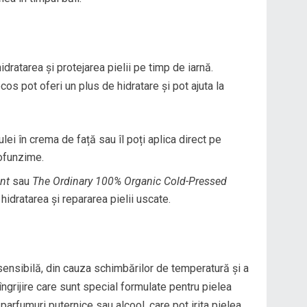
idratarea și protejarea pielii pe timp de iarnă.
cos pot oferi un plus de hidratare și pot ajuta la
lei în crema de față sau îl poți aplica direct pe
rofunzime.
nt
sau
The Ordinary 100% Organic Cold-Pressed
idratarea și repararea pielii uscate.
 sensibilă, din cauza schimbărilor de temperatură și a
ngrijire care sunt special formulate pentru pielea
parfumuri puternice sau alcool, care pot irita pielea.