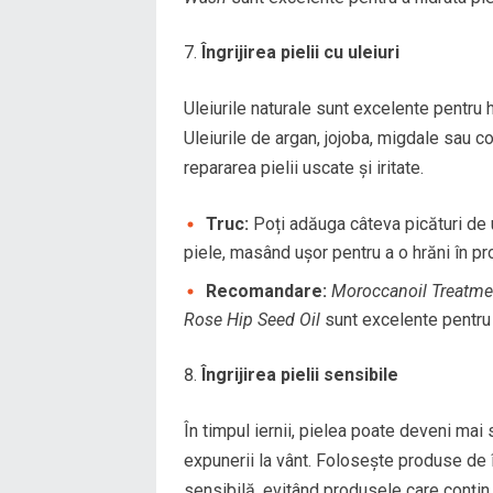
Îngrijirea pielii cu uleiuri
Uleiurile naturale sunt excelente pentru h
Uleiurile de argan, jojoba, migdale sau co
repararea pielii uscate și iritate.
Truc:
Poți adăuga câteva picături de u
piele, masând ușor pentru a o hrăni în p
Recomandare:
Moroccanoil Treatme
Rose Hip Seed Oil
sunt excelente pentru h
Îngrijirea pielii sensibile
În timpul iernii, pielea poate deveni mai
expunerii la vânt. Folosește produse de î
sensibilă, evitând produsele care conțin 