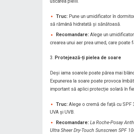
uscarea pielii.
Truc:
Pune un umidificator în dormitor
să rămână hidratată și sănătoasă.
Recomandare:
Alege un umidificator 
crearea unui aer prea umed, care poate favo
Protejează-ți pielea de soare
Deși iarna soarele poate părea mai blând
Expunerea la soare poate provoca îmbătr
important să aplici protecție solară în fiec
Truc:
Alege o cremă de față cu SPF 3
UVA și UVB.
Recomandare:
La Roche-Posay Anth
Ultra Sheer Dry-Touch Sunscreen SPF 1