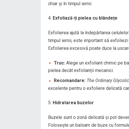
chiar și în timpul iernii.
Exfoliază-ți pielea cu blândețe
Exfolierea ajută la îndepărtarea celulelor 
timpul iernii, este important să exfoliezi
Exfolierea excesivă poate duce la uscarea
Truc:
Alege un exfoliant chimic pe ba
pielea decât exfolianții mecanici.
Recomandare:
The Ordinary Glycoli
excelente pentru o exfoliere delicată car
Hidratarea buzelor
Buzele sunt o zonă delicată și pot deveni
Folosește un balsam de buze cu formule 