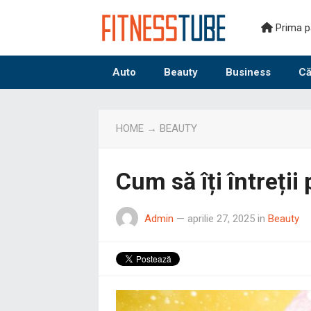
Prima p
Auto
Beauty
Business
Că
HOME
→
BEAUTY
Cum să îți întreții
Admin
—
aprilie 27, 2025
in
Beauty