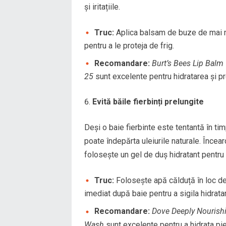
și iritațiile.
Truc:
Aplica balsam de buze de mai mul
pentru a le proteja de frig.
Recomandare:
Burt’s Bees Lip Balm
25
sunt excelente pentru hidratarea și pr
Evită băile fierbinți prelungite
Deși o baie fierbinte este tentantă în tim
poate îndepărta uleiurile naturale. Încear
folosește un gel de duș hidratant pentru 
Truc:
Folosește apă călduță în loc de 
imediat după baie pentru a sigila hidrata
Recomandare:
Dove Deeply Nouris
Wash
sunt excelente pentru a hidrata piel