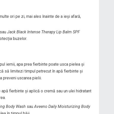
te ori pe zi, mai ales înainte de a ieși afară,
sau
Jack Black Intense Therapy Lip Balm SPF
otecția buzelor.
pul iernii, apa prea fierbinte poate usca pielea și
că să limitezi timpul petrecut în apă fierbinte și
a preveni uscarea pielii.
apă fierbinte și aplică o cremă sau un ulei hidratant
rea.
hing Body Wash
sau
Aveeno Daily Moisturizing Body
ea în timpul băii.