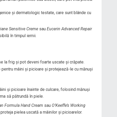
enice și dermatologic testate, care sunt blânde cu
iane Sensitive Creme
sau
Eucerin Advanced Repair
ilă în timpul iernii.
e la frig și pot deveni foarte uscate și crăpate.
 pentru mâini și picioare și protejează-le cu mănuși
ni și picioare înainte de culcare, folosind mănuși
ma să pătrundă în piele.
an Formula Hand Cream
sau
O’Keeffe’s Working
proteja pielea uscată a mâinilor și picioarelor.