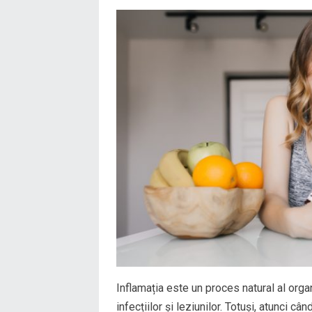
Inflamația este un proces natural al orga
infecțiilor și leziunilor. Totuși, atunci c