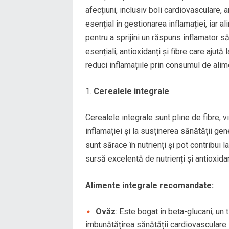
afecțiuni, inclusiv boli cardiovasculare, a
esențial în gestionarea inflamației, iar a
pentru a sprijini un răspuns inflamator s
esențiali, antioxidanți și fibre care ajută
reduci inflamațiile prin consumul de alim
Cerealele integrale
Cerealele integrale sunt pline de fibre, 
inflamației și la susținerea sănătății ge
sunt sărace în nutrienți și pot contribui l
sursă excelentă de nutrienți și antioxidan
Alimente integrale recomandate:
Ovăz
: Este bogat în beta-glucani, un t
îmbunătățirea sănătății cardiovasculare.