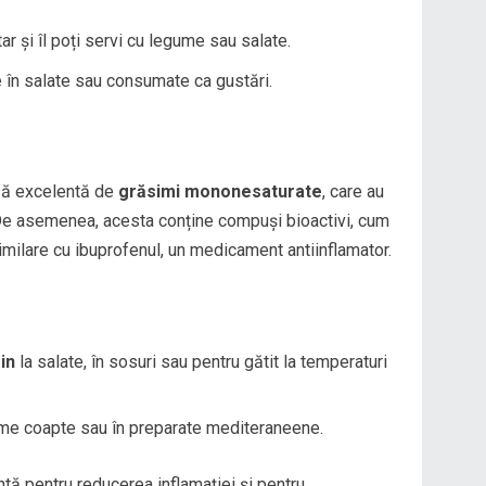
ar și îl poți servi cu legume sau salate.
 în salate sau consumate ca gustări.
rsă excelentă de
grăsimi mononesaturate
, care au
. De asemenea, acesta conține compuși bioactivi, cum
similare cu ibuprofenul, un medicament antiinflamator.
in
la salate, în sosuri sau pentru gătit la temperaturi
e coapte sau în preparate mediteraneene.
tă pentru reducerea inflamației și pentru