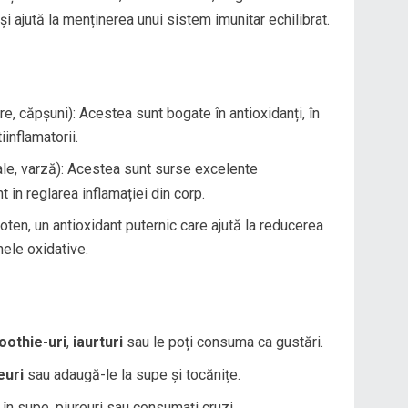
i ajută la menținerea unui sistem imunitar echilibrat.
e, căpșuni): Acestea sunt bogate în antioxidanți, în
iinflamatorii.
le, varză): Acestea sunt surse excelente
t în reglarea inflamației din corp.
roten, un antioxidant puternic care ajută la reducerea
nele oxidative.
othie-uri
,
iaurturi
sau le poți consuma ca gustări.
euri
sau adaugă-le la supe și tocănițe.
 în supe, piureuri sau consumați cruzi.