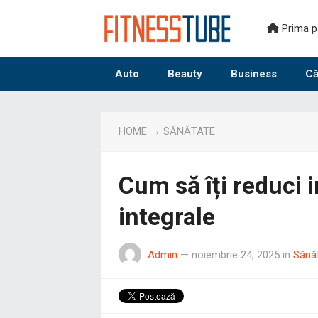
Prima p
Auto
Beauty
Business
Că
HOME
→
SĂNĂTATE
Cum să îți reduci 
integrale
Admin
—
noiembrie 24, 2025
in
Sănă