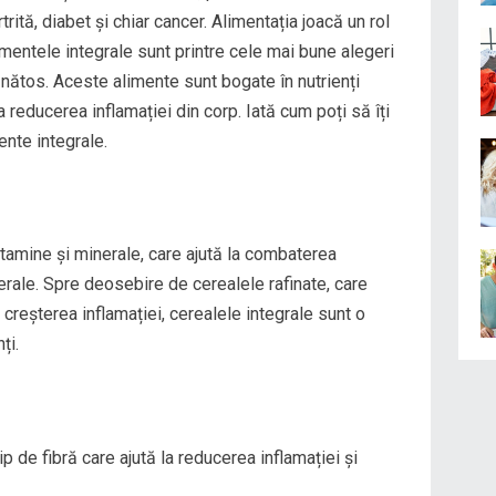
rtrită, diabet și chiar cancer. Alimentația joacă un rol
limentele integrale sunt printre cele mai bune alegeri
ănătos. Aceste alimente sunt bogate în nutrienți
 la reducerea inflamației din corp. Iată cum poți să îți
ente integrale.
vitamine și minerale, care ajută la combaterea
nerale. Spre deosebire de cerealele rafinate, care
a creșterea inflamației, cerealele integrale sunt o
ți.
ip de fibră care ajută la reducerea inflamației și