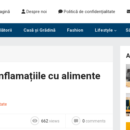
agină
Despre noi
Politică de confidențialitate
lătorii
Casă și Grădină
Fashion
Lifestyle
S
A
inflamațiile cu alimente
tate
662
views
0
comments