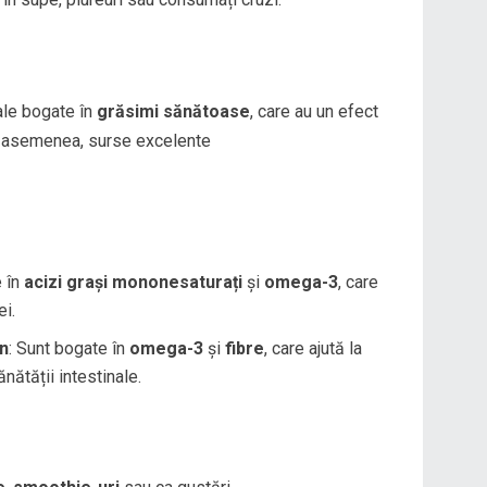
ale bogate în
grăsimi sănătoase
, care au un efect
de asemenea, surse excelente
e în
acizi grași mononesaturați
și
omega-3
, care
ei.
in
: Sunt bogate în
omega-3
și
fibre
, care ajută la
nătății intestinale.