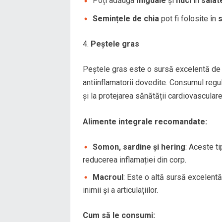
Poți adăuga
migdale
și
nuci
în
salat
Semințele de chia
pot fi folosite în
Peștele gras
Peștele gras este o sursă excelentă d
antiinflamatorii dovedite. Consumul regul
și la protejarea sănătății cardiovasculare
Alimente integrale recomandate:
Somon, sardine și hering
: Aceste t
reducerea inflamației din corp.
Macroul
: Este o altă sursă excelent
inimii și a articulațiilor.
Cum să le consumi: