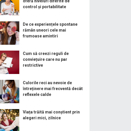
oferă niveluri diferite de
control și portabilitate
De ce experiențele spontane
rămân uneori cele mai
frumoase amintiri
Cum să creezi reguli de
conviețuire care nu par
restrictive
Culorile reci au nevoie de
întreținere mai frecventă decât
reflexele calde
Viața trăită mai conștient prin
alegeri mici, zilnice