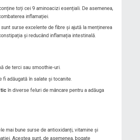
conține toți cei 9 aminoacizi esențiali. De asemenea,
 combaterea inflamației.
 sunt surse excelente de fibre și ajută la menținerea
constipația și reducând inflamația intestinală.
ă de terci sau smoothie-uri.
 fi adăugată în salate și tocanite.
tic
în diverse feluri de mâncare pentru a adăuga
le mai bune surse de antioxidanți, vitamine și
amației. Acestea sunt, de asemenea, bogate