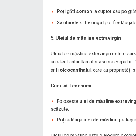
Poți găti
somon
la cuptor sau pe grăt
Sardinele
și
heringul
pot fi adăugate
Uleiul de măsline extravirgin
Uleiul de măsline extravirgin este o su
un efect antiinflamator asupra corpului
ar fi
oleocanthalul
, care au proprietăți 
Cum să-l consumi:
Folosește
ulei de măsline extravirg
scăzute.
Poți adăuga
ulei de măsline
pe legum
Uleiul de măsline este o alegere excelen