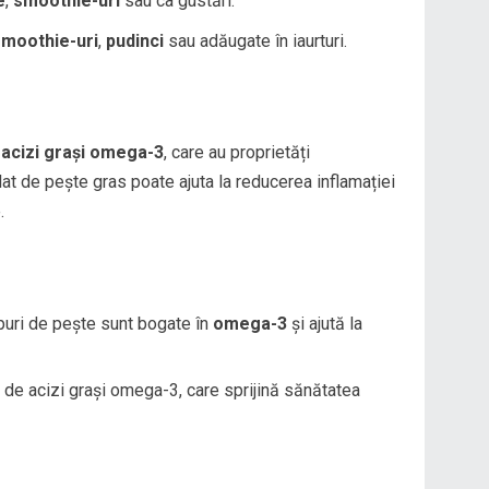
e
,
smoothie-uri
sau ca gustări.
smoothie-uri
,
pudinci
sau adăugate în iaurturi.
e
acizi grași omega-3
, care au proprietăți
at de pește gras poate ajuta la reducerea inflamației
.
ipuri de pește sunt bogate în
omega-3
și ajută la
ă de acizi grași omega-3, care sprijină sănătatea