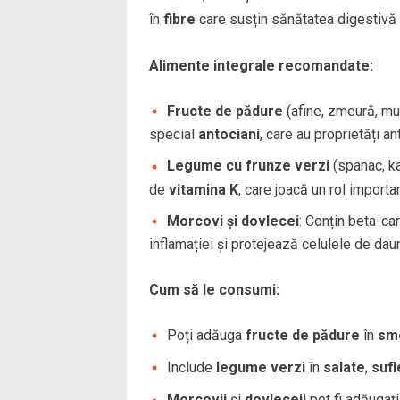
în
fibre
care susțin sănătatea digestivă ș
Alimente integrale recomandate:
Fructe de pădure
(afine, zmeură, mur
special
antociani
, care au proprietăți ant
Legume cu frunze verzi
(spanac, ka
de
vitamina K
, care joacă un rol importan
Morcovi și dovlecei
: Conțin beta-ca
inflamației și protejează celulele de dau
Cum să le consumi:
Poți adăuga
fructe de pădure
în
smo
Include
legume verzi
în
salate
,
sufl
Morcovii
și
dovleceii
pot fi adăugați