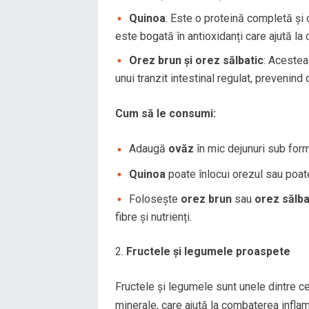
Quinoa
: Este o proteină completă și 
este bogată în antioxidanți care ajută la
Orez brun și orez sălbatic
: Acestea
unui tranzit intestinal regulat, prevenind 
Cum să le consumi:
Adaugă
ovăz
în mic dejunuri sub form
Quinoa
poate înlocui orezul sau poate
Folosește
orez brun
sau
orez sălba
fibre și nutrienți.
Fructele și legumele proaspete
Fructele și legumele sunt unele dintre ce
minerale, care ajută la combaterea infl