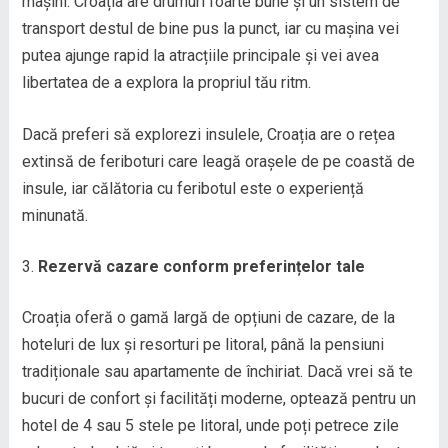
mașini. Croația are drumuri foarte bune și un sistem de
transport destul de bine pus la punct, iar cu mașina vei
putea ajunge rapid la atracțiile principale și vei avea
libertatea de a explora la propriul tău ritm.
Dacă preferi să explorezi insulele, Croația are o rețea
extinsă de feriboturi care leagă orașele de pe coastă de
insule, iar călătoria cu feribotul este o experiență
minunată.
Rezervă cazare conform preferințelor tale
Croația oferă o gamă largă de opțiuni de cazare, de la
hoteluri de lux și resorturi pe litoral, până la pensiuni
tradiționale sau apartamente de închiriat. Dacă vrei să te
bucuri de confort și facilități moderne, optează pentru un
hotel de 4 sau 5 stele pe litoral, unde poți petrece zile