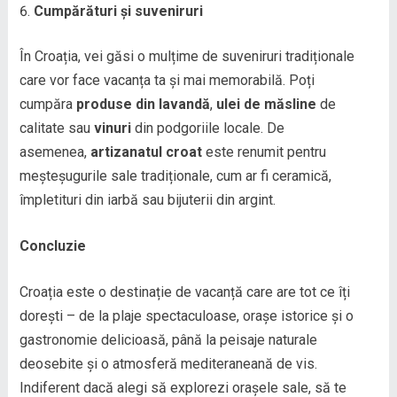
Cumpărături și suveniruri
În Croația, vei găsi o mulțime de suveniruri tradiționale
care vor face vacanța ta și mai memorabilă. Poți
cumpăra
produse din lavandă
,
ulei de măsline
de
calitate sau
vinuri
din podgoriile locale. De
asemenea,
artizanatul croat
este renumit pentru
meșteșugurile sale tradiționale, cum ar fi ceramică,
împletituri din iarbă sau bijuterii din argint.
Concluzie
Croația este o destinație de vacanță care are tot ce îți
dorești – de la plaje spectaculoase, orașe istorice și o
gastronomie delicioasă, până la peisaje naturale
deosebite și o atmosferă mediteraneană de vis.
Indiferent dacă alegi să explorezi orașele sale, să te