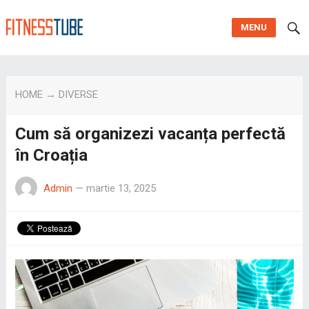
MENU
HOME
→
DIVERSE
Cum să organizezi vacanța perfectă
în Croația
Admin
—
martie 13, 2025