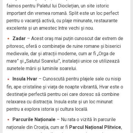
faimos pentru Palatul lui Dioclețian, un site istoric
important din vremea romană. Split este un loc perfect
pentru o vacanță activă, cu plaje minunate, restaurante
excelente și un amestec între vechi și nou.
Zadar
– Acest oraș mai puțin cunoscut dar extrem de
pitoresc, oferă o combinație de ruine romane și biserici
medievale, dar și atracții moderne, cum ar fi „Orga de
mare” și „Salutul Soarelui”, instalații unice ce utilizează
sunetele mării și luminile soarelui.
Insula Hvar
– Cunoscută pentru plajele sale cu nisip
fin, ape cristaline și viața de noapte vibrantă, Hvar este o
destinație perfectă pentru cei care doresc să combine
relaxarea cu distracția. Insula este și un loc minunat
pentru a explora istoria și cultura locală.
Parcurile Naționale
– Nu rata o vizită în parcurile
naționale din Croația, cum ar fi
Parcul Național Plitvice
,