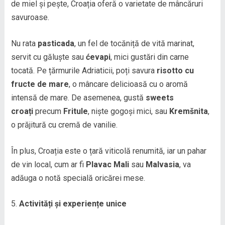
de miel și pește, Croația oferă o varietate de mâncăruri
savuroase.
Nu rata
pasticada
, un fel de tocăniță de vită marinat,
servit cu găluște sau
ćevapi
, mici gustări din carne
tocată. Pe țărmurile Adriaticii, poți savura
risotto cu
fructe de mare
, o mâncare delicioasă cu o aromă
intensă de mare. De asemenea, gustă
sweets
croați
precum
Fritule
, niște gogoși mici, sau
Kremšnita
,
o prăjitură cu cremă de vanilie.
În plus, Croația este o țară viticolă renumită, iar un pahar
de vin local, cum ar fi
Plavac Mali
sau
Malvasia
, va
adăuga o notă specială oricărei mese.
Activități și experiențe unice