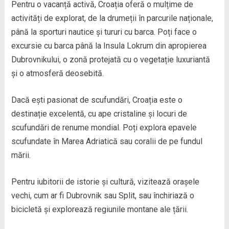
Pentru o vacanță activă, Croația oferă o mulțime de
activități de explorat, de la drumeții în parcurile naționale,
până la sporturi nautice și tururi cu barca. Poți face o
excursie cu barca până la Insula Lokrum din apropierea
Dubrovnikului, o zonă protejată cu o vegetație luxuriantă
și o atmosferă deosebită.
Dacă ești pasionat de scufundări, Croația este o
destinație excelentă, cu ape cristaline și locuri de
scufundări de renume mondial. Poți explora epavele
scufundate în Marea Adriatică sau coralii de pe fundul
mării.
Pentru iubitorii de istorie și cultură, vizitează orașele
vechi, cum ar fi Dubrovnik sau Split, sau închiriază o
bicicletă și explorează regiunile montane ale țării.