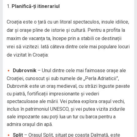
Planifică-ți itinerariul
Croația este o țară cu un litoral spectaculos, insule idilice,
dar și orașe pline de istorie și cultură. Pentru a profita la
maxim de vacanța ta, începe prin a stabili ce destinații
vrei să vizitezi. Iată câteva dintre cele mai populare locuri
de vizitat în Croația:
Dubrovnik
– Unul dintre cele mai faimoase orașe ale
Croației, cunoscut și sub numele de „Perla Adriaticii”,
Dubrovnik este un oraș medieval, cu străzi înguste pavate
cu piatră, fortificații impresionante și vederi
spectaculoase ale mării. Vei putea explora orașul vechi,
inclus în patrimoniul UNESCO, și vei putea vizita zidurile
sale impozante sau poți lua un tur cu barca pentru a
admira orașul din apă.
Split
– Orașul Split, situat pe coasta Dalmată, este