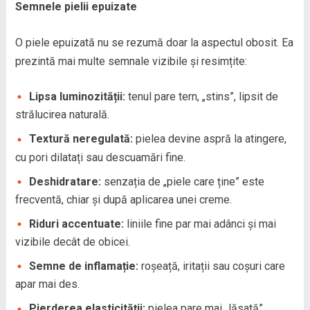
Semnele pielii epuizate
O piele epuizată nu se rezumă doar la aspectul obosit. Ea
prezintă mai multe semnale vizibile și resimțite:
Lipsa luminozității:
tenul pare tern, „stins”, lipsit de
strălucirea naturală.
Textură neregulată:
pielea devine aspră la atingere,
cu pori dilatați sau descuamări fine.
Deshidratare:
senzația de „piele care ține” este
frecventă, chiar și după aplicarea unei creme.
Riduri accentuate:
liniile fine par mai adânci și mai
vizibile decât de obicei.
Semne de inflamație:
roșeață, iritații sau coșuri care
apar mai des.
Pierderea elasticității:
pielea pare mai „lăsată”,