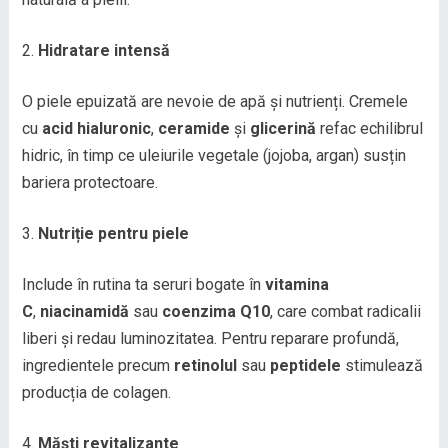
Hidratare intensă
O piele epuizată are nevoie de apă și nutrienți. Cremele
cu
acid hialuronic
,
ceramide
și
glicerină
refac echilibrul
hidric, în timp ce uleiurile vegetale (jojoba, argan) susțin
bariera protectoare.
Nutriție pentru piele
Include în rutina ta seruri bogate în
vitamina
C
,
niacinamidă
sau
coenzima Q10
, care combat radicalii
liberi și redau luminozitatea. Pentru reparare profundă,
ingredientele precum
retinolul
sau
peptidele
stimulează
producția de colagen.
Măști revitalizante