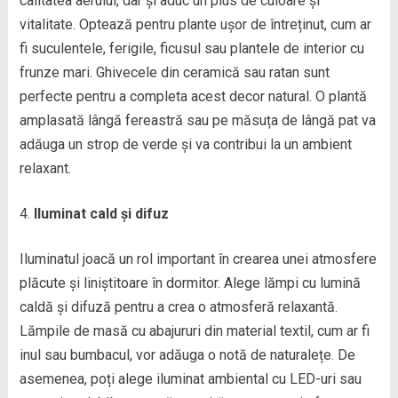
calitatea aerului, dar și aduc un plus de culoare și
vitalitate. Optează pentru plante ușor de întreținut, cum ar
fi suculentele, ferigile, ficusul sau plantele de interior cu
frunze mari. Ghivecele din ceramică sau ratan sunt
perfecte pentru a completa acest decor natural. O plantă
amplasată lângă fereastră sau pe măsuța de lângă pat va
adăuga un strop de verde și va contribui la un ambient
relaxant.
Iluminat cald și difuz
Iluminatul joacă un rol important în crearea unei atmosfere
plăcute și liniștitoare în dormitor. Alege lămpi cu lumină
caldă și difuză pentru a crea o atmosferă relaxantă.
Lămpile de masă cu abajururi din material textil, cum ar fi
inul sau bumbacul, vor adăuga o notă de naturalețe. De
asemenea, poți alege iluminat ambiental cu LED-uri sau