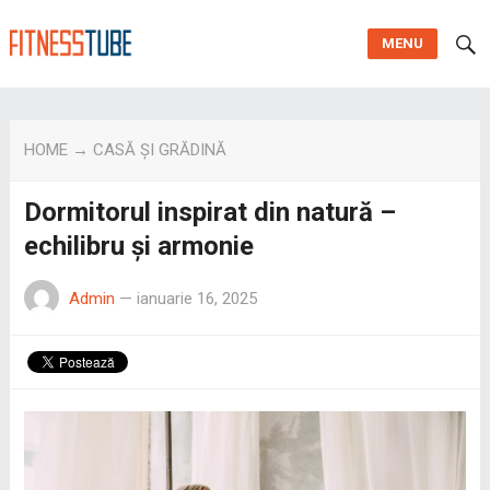
MENU
HOME
→
CASĂ ȘI GRĂDINĂ
Dormitorul inspirat din natură –
echilibru și armonie
Admin
—
ianuarie 16, 2025