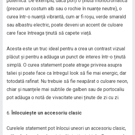
puternică. De exemplu, dacă porți o ținută monocromatică
(precum un costum alb sau o rochie în nuanțe neutre), o
curea într-o nuanță vibrantă, cum ar fi roșu, verde smarald
sau albastru electric, poate deveni un accent de culoare
care face întreaga ținută să capete viață.
Acesta este un truc ideal pentru a crea un contrast vizual
plăcut și pentru a adăuga un punct de interes într-o ținută
simplă. O curea statement poate atrage privirea asupra
taliei și poate face ca întregul look să fie mai energic, dar
totodată rafinat. Nu trebuie să fie neapărat o culoare neon,
chiar și nuanțele mai subtile de galben sau de portocaliu
pot adăuga o notă de vivacitate unei ținute de zi cu zi.
Înlocuiește un accesoriu clasic
Curelele statement pot înlocui uneori un accesoriu clasic,