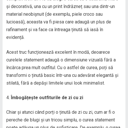
și decorativă, una cu un print îndrăzneț sau una dintr-un
material neobișnuit (de exemplu, piele croco sau
lucioasă), aceasta va fi piesa care adaugă un plus de
rafinament și va face ca întreaga ținută să iasă în
evidență.
Acest truc funcționează excelent în modă, deoarece
curelele statement adaugă o dimensiune vizuală fără a
încărca prea mult outfitul. Cu o astfel de curea, poți să
transformi o ținută basic într-una cu adevărat elegantă și
stilată, fără a depăși limitele unui look minimalist.
Îmbogățește outfiturile de zi cu zi
Chiar și atunci când porți o ținută de zi cu zi, cum ar fi o
pereche de blugi și un tricou simplu, o curea statement
poate adăuga un plus de sofisticare. De exemplu, o curea