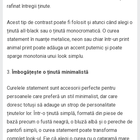
rafinat întregii ținute.
Acest tip de contrast poate fi folosit și atunci când alegi o
ținută all-black sau o ținută monocromatică. O curea
statement în nuanțe metalice, neon sau chiar într-un print
animal print poate adăuga un accent puternic și poate
sparge monotonia unui look simplu.
Îmbogățește o ținută minimalistă
Curelele statement sunt accesorii perfecte pentru
persoanele care preferă un stil minimalist, dar care
doresc totuși să adauge un strop de personalitate
ținutelor lor. Într-o ținută simplă, formată din piese de
bază precum o fustă neagră, o bluză albă și o pereche de
pantofi simpli, o curea statement poate transforma
complet look-ul. Fie că alegi o curea cu o cataramă mare