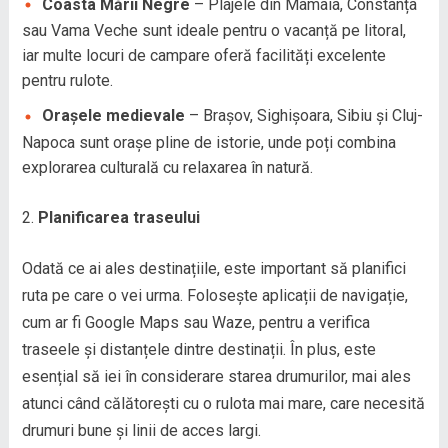
Coasta Mării Negre
– Plajele din Mamaia, Constanța
sau Vama Veche sunt ideale pentru o vacanță pe litoral,
iar multe locuri de campare oferă facilități excelente
pentru rulote.
Orașele medievale
– Brașov, Sighișoara, Sibiu și Cluj-
Napoca sunt orașe pline de istorie, unde poți combina
explorarea culturală cu relaxarea în natură.
Planificarea traseului
Odată ce ai ales destinațiile, este important să planifici
ruta pe care o vei urma. Folosește aplicații de navigație,
cum ar fi Google Maps sau Waze, pentru a verifica
traseele și distanțele dintre destinații. În plus, este
esențial să iei în considerare starea drumurilor, mai ales
atunci când călătorești cu o rulota mai mare, care necesită
drumuri bune și linii de acces largi.