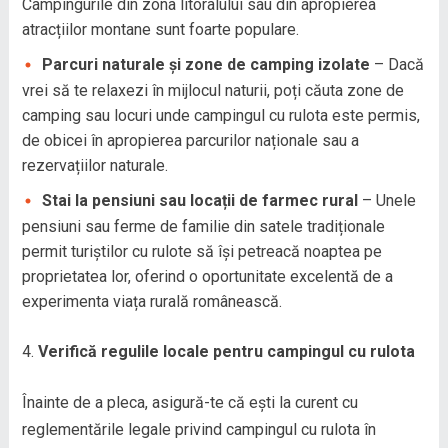
Campingurile din zona litoralului sau din apropierea
atracțiilor montane sunt foarte populare.
Parcuri naturale și zone de camping izolate
– Dacă
vrei să te relaxezi în mijlocul naturii, poți căuta zone de
camping sau locuri unde campingul cu rulota este permis,
de obicei în apropierea parcurilor naționale sau a
rezervațiilor naturale.
Stai la pensiuni sau locații de farmec rural
– Unele
pensiuni sau ferme de familie din satele tradiționale
permit turiștilor cu rulote să își petreacă noaptea pe
proprietatea lor, oferind o oportunitate excelentă de a
experimenta viața rurală românească.
Verifică regulile locale pentru campingul cu rulota
Înainte de a pleca, asigură-te că ești la curent cu
reglementările legale privind campingul cu rulota în