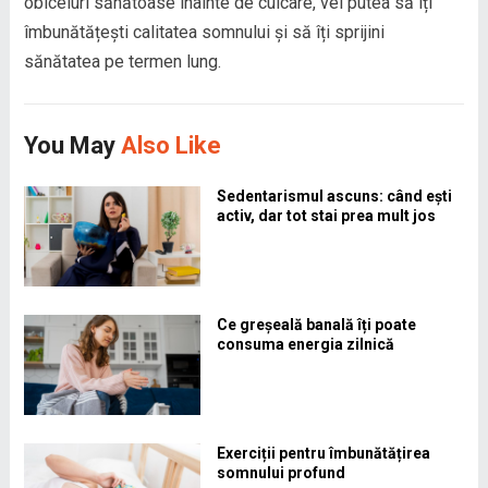
obiceiuri sănătoase înainte de culcare, vei putea să îți
îmbunătățești calitatea somnului și să îți sprijini
sănătatea pe termen lung.
You May
Also Like
Sedentarismul ascuns: când ești
activ, dar tot stai prea mult jos
Ce greșeală banală îți poate
consuma energia zilnică
Exerciții pentru îmbunătățirea
somnului profund