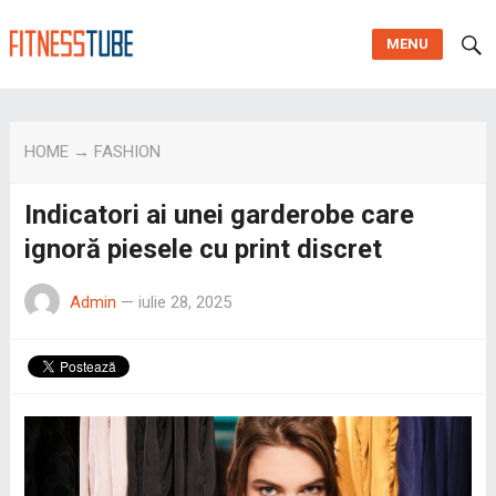
MENU
HOME
→
FASHION
Indicatori ai unei garderobe care
ignoră piesele cu print discret
Admin
—
iulie 28, 2025