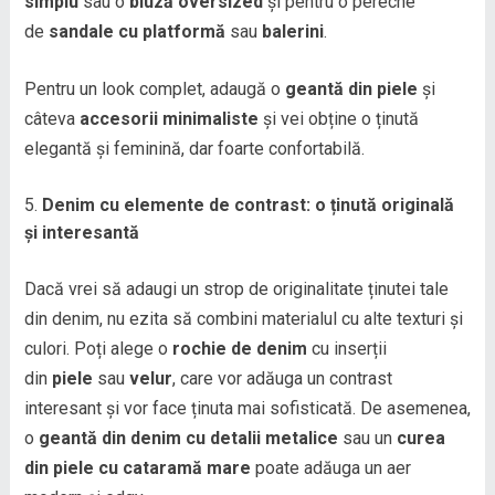
simplu
sau o
bluză oversized
și pentru o pereche
de
sandale cu platformă
sau
balerini
.
Pentru un look complet, adaugă o
geantă din piele
și
câteva
accesorii minimaliste
și vei obține o ținută
elegantă și feminină, dar foarte confortabilă.
Denim cu elemente de contrast: o ținută originală
și interesantă
Dacă vrei să adaugi un strop de originalitate ținutei tale
din denim, nu ezita să combini materialul cu alte texturi și
culori. Poți alege o
rochie de denim
cu inserții
din
piele
sau
velur
, care vor adăuga un contrast
interesant și vor face ținuta mai sofisticată. De asemenea,
o
geantă din denim cu detalii metalice
sau un
curea
din piele cu cataramă mare
poate adăuga un aer