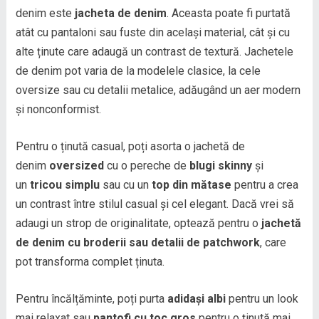
denim este
jacheta de denim
. Aceasta poate fi purtată
atât cu pantaloni sau fuste din același material, cât și cu
alte ținute care adaugă un contrast de textură. Jachetele
de denim pot varia de la modelele clasice, la cele
oversize sau cu detalii metalice, adăugând un aer modern
și nonconformist.
Pentru o ținută casual, poți asorta o jachetă de
denim
oversized
cu o pereche de
blugi skinny
și
un
tricou simplu
sau cu un
top din mătase
pentru a crea
un contrast între stilul casual și cel elegant. Dacă vrei să
adaugi un strop de originalitate, optează pentru o
jachetă
de denim cu broderii sau detalii de patchwork
, care
pot transforma complet ținuta.
Pentru încălțăminte, poți purta
adidași albi
pentru un look
mai relaxat sau
pantofi cu toc gros
pentru o ținută mai