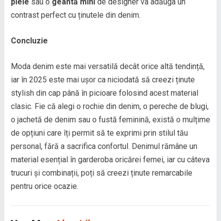
piele
sau o
geantă mini
de designer va adăuga un
contrast perfect cu ținutele din denim.
Concluzie
Moda denim este mai versatilă decât orice altă tendință,
iar în 2025 este mai ușor ca niciodată să creezi ținute
stylish din cap până în picioare folosind acest material
clasic. Fie că alegi o rochie din denim, o pereche de blugi,
o jachetă de denim sau o fustă feminină, există o mulțime
de opțiuni care îți permit să te exprimi prin stilul tău
personal, fără a sacrifica confortul. Denimul rămâne un
material esențial în garderoba oricărei femei, iar cu câteva
trucuri și combinații, poți să creezi ținute remarcabile
pentru orice ocazie.