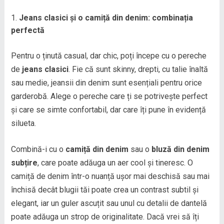
Jeans clasici și o camiță din denim: combinația
perfectă
Pentru o ținută casual, dar chic, poți începe cu o pereche
de
jeans clasici
. Fie că sunt skinny, drepti, cu talie înaltă
sau medie, jeansii din denim sunt esențiali pentru orice
garderobă. Alege o pereche care ți se potrivește perfect
și care se simte confortabil, dar care îți pune în evidență
silueta.
Combină-i cu o
camiță din denim
sau o
bluză din denim
subțire
, care poate adăuga un aer cool și tineresc. O
camiță de denim într-o nuanță ușor mai deschisă sau mai
închisă decât blugii tăi poate crea un contrast subtil și
elegant, iar un guler ascuțit sau unul cu detalii de dantelă
poate adăuga un strop de originalitate. Dacă vrei să îți