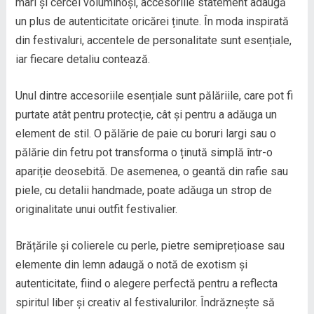
mari și cercei voluminoși, accesoriile statement adaugă
un plus de autenticitate oricărei ținute. În moda inspirată
din festivaluri, accentele de personalitate sunt esențiale,
iar fiecare detaliu contează.
Unul dintre accesoriile esențiale sunt pălăriile, care pot fi
purtate atât pentru protecție, cât și pentru a adăuga un
element de stil. O pălărie de paie cu boruri largi sau o
pălărie din fetru pot transforma o ținută simplă într-o
apariție deosebită. De asemenea, o geantă din rafie sau
piele, cu detalii handmade, poate adăuga un strop de
originalitate unui outfit festivalier.
Brățările și colierele cu perle, pietre semiprețioase sau
elemente din lemn adaugă o notă de exotism și
autenticitate, fiind o alegere perfectă pentru a reflecta
spiritul liber și creativ al festivalurilor. Îndrăznește să