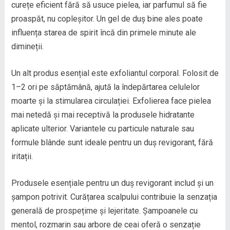
curețe eficient fără să usuce pielea, iar parfumul să fie
proaspăt, nu copleșitor. Un gel de duș bine ales poate
influența starea de spirit încă din primele minute ale
dimineții.
Un alt produs esențial este exfoliantul corporal. Folosit de
1–2 ori pe săptămână, ajută la îndepărtarea celulelor
moarte și la stimularea circulației. Exfolierea face pielea
mai netedă și mai receptivă la produsele hidratante
aplicate ulterior. Variantele cu particule naturale sau
formule blânde sunt ideale pentru un duș revigorant, fără
iritații.
Produsele esențiale pentru un duș revigorant includ și un
șampon potrivit. Curățarea scalpului contribuie la senzația
generală de prospețime și lejeritate. Șampoanele cu
mentol, rozmarin sau arbore de ceai oferă o senzație