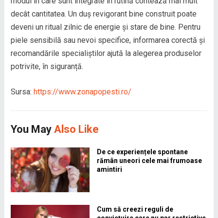
modul în care sunt integrate în rutină contează mai mult
decât cantitatea. Un duș revigorant bine construit poate
deveni un ritual zilnic de energie și stare de bine. Pentru
piele sensibilă sau nevoi specifice, informarea corectă și
recomandările specialiștilor ajută la alegerea produselor
potrivite, în siguranță.
Sursa:
https://www.zonapopesti.ro/
You May
Also Like
De ce experiențele spontane
rămân uneori cele mai frumoase
amintiri
Cum să creezi reguli de