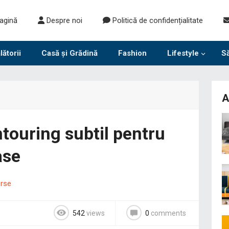
agină
Despre noi
Politică de confidențialitate
lătorii
Casă și Grădină
Fashion
Lifestyle
S
A
touring subtil pentru
ase
erse
542
views
0
comments