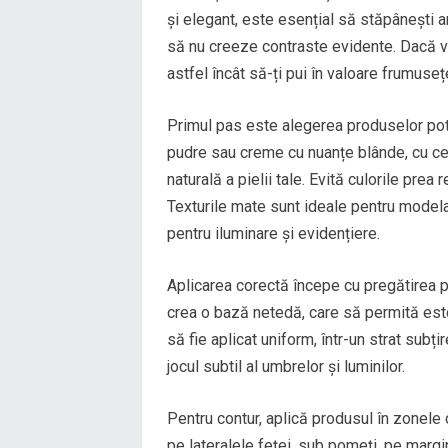
și elegant, este esențial să stăpânești ar
să nu creeze contraste evidente. Dacă vre
astfel încât să-ți pui în valoare frumuse
Primul pas este alegerea produselor potr
pudre sau creme cu nuanțe blânde, cu ce
naturală a pielii tale. Evită culorile prea 
Texturile mate sunt ideale pentru modelar
pentru iluminare și evidențiere.
Aplicarea corectă începe cu pregătirea pi
crea o bază netedă, care să permită est
să fie aplicat uniform, într-un strat subți
jocul subtil al umbrelor și luminilor.
Pentru contur, aplică produsul în zonele c
pe lateralele feței, sub pomeți, pe margin