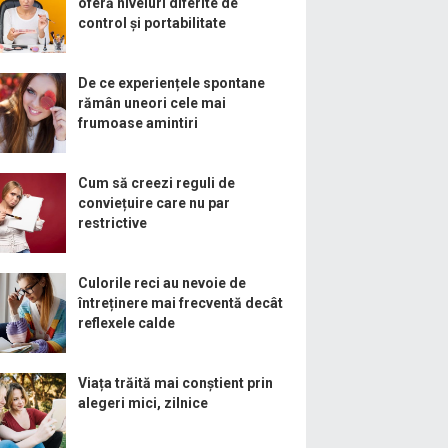
oferă niveluri diferite de
control și portabilitate
De ce experiențele spontane
rămân uneori cele mai
frumoase amintiri
Cum să creezi reguli de
conviețuire care nu par
restrictive
Culorile reci au nevoie de
întreținere mai frecventă decât
reflexele calde
Viața trăită mai conștient prin
alegeri mici, zilnice