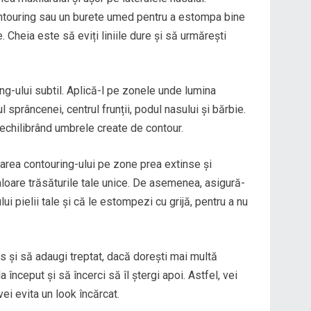
ntouring sau un burete umed pentru a estompa bine
e. Cheia este să eviți liniile dure și să urmărești
g-ului subtil. Aplică-l pe zonele unde lumina
ul sprâncenei, centrul frunții, podul nasului și bărbie.
echilibrând umbrele create de contour.
icarea contouring-ului pe zone prea extinse și
aloare trăsăturile tale unice. De asemenea, asigură-
ui pielii tale și că le estompezi cu grijă, pentru a nu
us și să adaugi treptat, dacă dorești mai multă
a început și să încerci să îl ștergi apoi. Astfel, vei
vei evita un look încărcat.