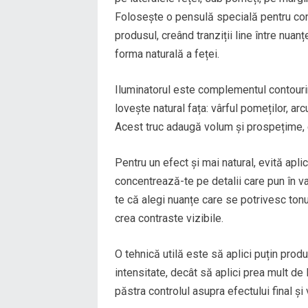
Folosește o pensulă specială pentru co
produsul, creând tranziții line între nuanț
forma naturală a feței.
Iluminatorul este complementul contourin
lovește natural fața: vârful pomeților, arc
Acest truc adaugă volum și prospețime, 
Pentru un efect și mai natural, evită apl
concentrează-te pe detalii care pun în v
te că alegi nuanțe care se potrivesc tonul
crea contraste vizibile.
O tehnică utilă este să aplici puțin prod
intensitate, decât să aplici prea mult de l
păstra controlul asupra efectului final și 