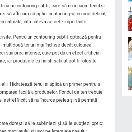
ta unui contouring subtil, care să nu încarce tenul și
i să afli cum să aplici contouring-ul în mod delicat,
țea naturală, iată câteva secrete importante.
ivite. Pentru un contouring subtil, optează pentru
l mult două tonuri mai închise decât culoarea
reci sau prea intense, care pot da un efect artificial.
e, iar produsele cu finish satinat pot fi folosite
elii. Hidratează tenul și aplică un primer pentru a
omparea facilă a produselor. Fondul de ten trebuie
re, astfel încât să nu încarce pielea și să permită
are dorești să le subliniezi și să le subțiezi optic:
ea maxilarului și ușor pe lateralele nasului.