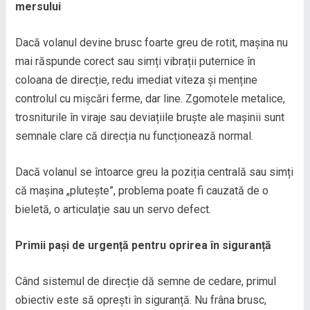
mersului
Dacă volanul devine brusc foarte greu de rotit, mașina nu
mai răspunde corect sau simți vibrații puternice în
coloana de direcție, redu imediat viteza și menține
controlul cu mișcări ferme, dar line. Zgomotele metalice,
trosniturile în viraje sau deviațiile bruște ale mașinii sunt
semnale clare că direcția nu funcționează normal.
Dacă volanul se întoarce greu la poziția centrală sau simți
că mașina „plutește”, problema poate fi cauzată de o
bieletă, o articulație sau un servo defect.
Primii pași de urgență pentru oprirea în siguranță
Când sistemul de direcție dă semne de cedare, primul
obiectiv este să oprești în siguranță. Nu frâna brusc,