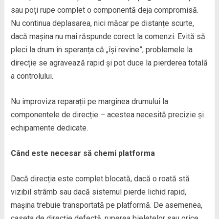
sau poți rupe complet o componentă deja compromisă.
Nu continua deplasarea, nici măcar pe distanțe scurte,
dacă mașina nu mai răspunde corect la comenzi. Evită să
pleci la drum în speranța că „își revine”; problemele la
direcție se agravează rapid și pot duce la pierderea totală
a controlului.
Nu improviza reparații pe marginea drumului la
componentele de direcție – acestea necesită precizie și
echipamente dedicate.
Când este necesar să chemi platforma
Dacă direcția este complet blocată, dacă o roată stă
vizibil strâmb sau dacă sistemul pierde lichid rapid,
mașina trebuie transportată pe platformă. De asemenea,
caseta de direcție defectă, ruperea bieletelor sau orice