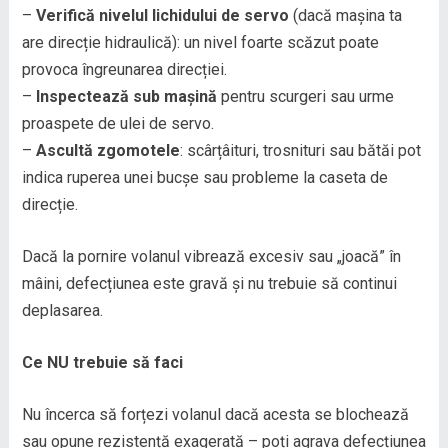
–
Verifică nivelul lichidului de servo
(dacă mașina ta
are direcție hidraulică): un nivel foarte scăzut poate
provoca îngreunarea direcției.
–
Inspectează sub mașină
pentru scurgeri sau urme
proaspete de ulei de servo.
–
Ascultă zgomotele
: scârțâituri, trosnituri sau bătăi pot
indica ruperea unei bucșe sau probleme la caseta de
direcție.
Dacă la pornire volanul vibrează excesiv sau „joacă” în
mâini, defecțiunea este gravă și nu trebuie să continui
deplasarea.
Ce NU trebuie să faci
Nu încerca să forțezi volanul dacă acesta se blochează
sau opune rezistență exagerată – poți agrava defecțiunea