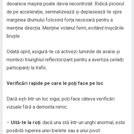
deoarece mașina poate devia necontrolat. Ridică piciorul
de pe accelerație, semnalizează și deplasează-te spre
marginea drumului folosind forța necesară pentru a
menține direcția. Menține volanul ferm, evitând mișcările
bruște.
Odată oprit, asigură-te că activezi luminile de avarie și
montezi triunghiul reflectorizant pentru a avertiza ceilalți
participanți la trafic.
Verificări rapide pe care le poți face pe loc
Dacă ești într-un loc sigur, poți face câteva verificări
vizuale fără a demonta nimic:
–
Uită-te la roți
: dacă una stă într-un unghi anormal, este
posibilă ruperea unei bielete sau a unui pivot.